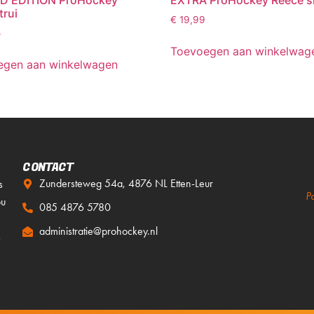
ED EDITION ProHockey
EXTRA ProHockey Reece sh
trui
€
19,99
5
Toevoegen aan winkelwag
egen aan winkelwagen
CONTACT
Zundersteweg 54a, 4876 NL Etten-Leur
s
P
ou
085 4876 5780
administratie@prohockey.nl
s