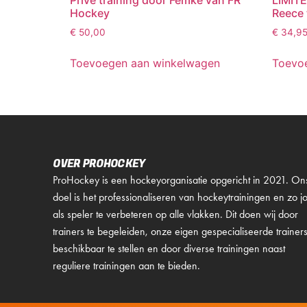
Privé training door Femke van FR
LIMIT
Hockey
Reece 
€
50,00
€
34,9
Toevoegen aan winkelwagen
Toevo
OVER PROHOCKEY
ProHockey is een hockeyorganisatie opgericht in 2021. On
doel is het professionaliseren van hockeytrainingen en zo j
als speler te verbeteren op alle vlakken. Dit doen wij door
trainers te begeleiden, onze eigen gespecialiseerde trainer
beschikbaar te stellen en door diverse trainingen naast
reguliere trainingen aan te bieden.