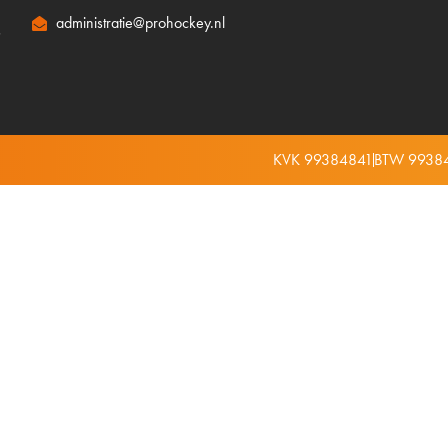
administratie@prohockey.nl
s
KVK 99384841
BTW 9938